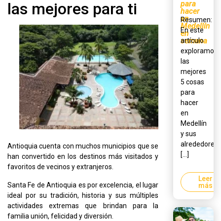
para
las mejores para ti
hacer
en
Resumen:
Medellín
En este
en
semana
artículo
exploramos
las
mejores
5 cosas
para
hacer
en
Medellín
y sus
alrededores,
Antioquia cuenta con muchos municipios que se
[...]
han convertido en los destinos más visitados y
favoritos de vecinos y extranjeros.
Leer
Santa Fe de Antioquia es por excelencia, el lugar
más
ideal por su tradición, historia y sus múltiples
actividades extremas que brindan para la
familia unión, felicidad y diversión.