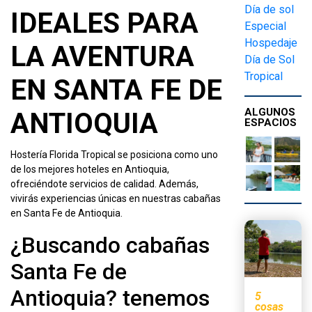
Día de sol
IDEALES PARA
Especial
Hospedaje
LA AVENTURA
Día de Sol
Tropical
EN SANTA FE DE
ALGUNOS
ANTIOQUIA
ESPACIOS
Hostería Florida Tropical se posiciona como uno
de los mejores hoteles en Antioquia,
ofreciéndote servicios de calidad. Además,
vivirás experiencias únicas en nuestras cabañas
en Santa Fe de Antioquia.
¿Buscando cabañas
Santa Fe de
Antioquia? tenemos
5
cosas