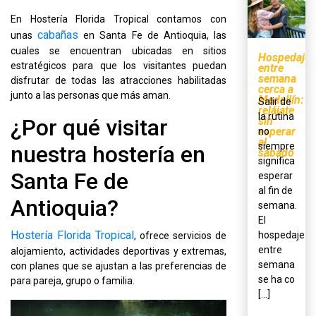
En Hostería Florida Tropical contamos con
cabañas
unas
en Santa Fe de Antioquia, las
cuales se encuentran ubicadas en sitios
Hospedaje
estratégicos para que los visitantes puedan
entre
semana
disfrutar de todas las atracciones habilitadas
cerca a
junto a las personas que más aman.
Medellín:
Salir de
relájate
la rutina
sin
¿Por qué visitar
esperar
no
al
siempre
nuestra hostería en
sábado
significa
Santa Fe de
esperar
al fin de
Antioquia?
semana.
El
Hostería Florida Tropical
hospedaje
, ofrece servicios de
entre
alojamiento, actividades deportivas y extremas,
semana
con planes que se ajustan a las preferencias de
se ha co
para pareja, grupo o familia.
[...]