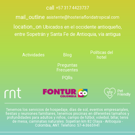
call
+57 317 4423737
mail_outline
asistente@hosteriafloridatropical.com
location_on
Ubicados en el occidente antioqueño,
entre Sopetrán y Santa Fe de Antioquia, vía antigua
Políticas del
Actividades
Blog
hotel
Preguntas
Frecuentes
PQRs
Tenemos los servicios de hospedaje, días de sol, eventos empresariales,
fiestas y reuniones familiares, tenemos piscinas en diferentes tamaños y
profundidades para adultos y niños, campo de fútbol, voleibol, billar, tenis
de mesa, caminatas naturales. Sopetran km 82 Olaya - Antioquia -
Colombia, ANT. Telefono: 57-4-3665941