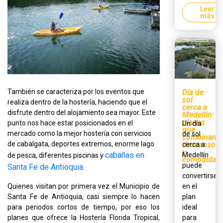
Leer
más
También se caracteriza por los eventos que
Día de
sol
realiza dentro de la hostería, haciendo que el
cerca a
disfrute dentro del alojamiento sea mayor. Este
Medellín:
planes
punto nos hace estar posicionados en el
Un día
que
mercado como la mejor hostería con servicios
de sol
combinan
de cabalgata, deportes extremos, enorme lago
descanso
cerca a
y
cabañas en
Medellín
de pesca, diferentes piscinas y
comodidad
puede
Santa Fe de Antioquia
.
convertirse
Quienes visitan por primera vez el Municipio de
en el
Santa Fe de Antioquia, casi siempre lo hacen
plan
para periodos cortos de tiempo, por eso los
ideal
planes que ofrece la Hostería Florida Tropical,
para