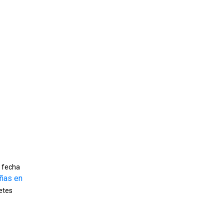
a fecha
ñas en
etes