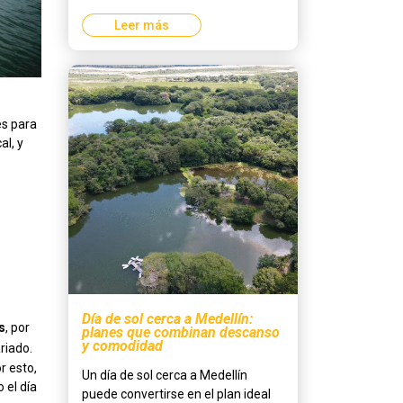
Leer más
es para
al, y
Día de sol cerca a Medellín:
s
, por
planes que combinan descanso
y comodidad
riado.
r esto,
Un día de sol cerca a Medellín
 el día
puede convertirse en el plan ideal