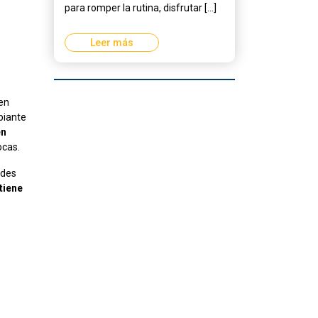
para romper la rutina, disfrutar [...]
Leer más
 en
biante
en
ocas.
edes
tiene