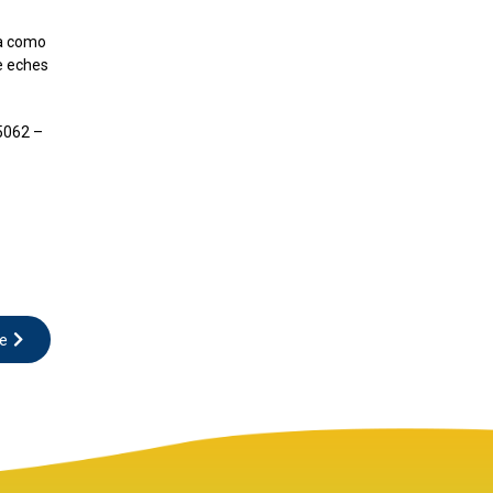
ia como
e eches
5062 –
te