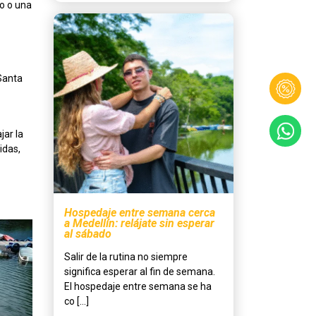
co o una
Santa
jar la
idas,
Hospedaje entre semana cerca
a Medellín: relájate sin esperar
al sábado
Salir de la rutina no siempre
significa esperar al fin de semana.
El hospedaje entre semana se ha
co [...]