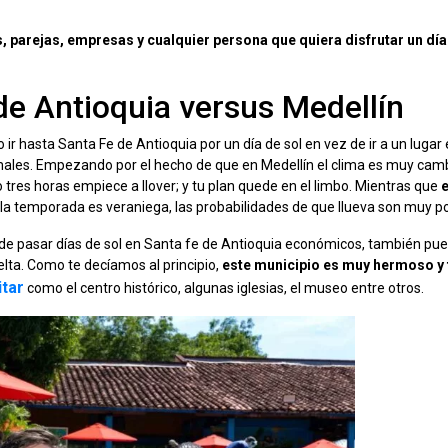
s, parejas, empresas y cualquier persona que quiera disfrutar un día
 de Antioquia versus Medellín
hasta Santa Fe de Antioquia por un día de sol en vez de ir a un lugar
ismales. Empezando por el hecho de que en Medellín el clima es muy cam
tres horas empiece a llover; y tu plan quede en el limbo. Mientras que
si la temporada es veraniega, las probabilidades de que llueva son muy p
 de pasar días de sol en Santa fe de Antioquia económicos, también pu
elta. Como te decíamos al principio,
este municipio es muy hermoso y 
itar
como el centro histórico, algunas iglesias, el museo entre otros.