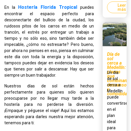
Leer
Hostería Florida Tropical
En la
puedes
más
encontrar el espacio perfecto para
desconectarte del bullicio de la ciudad, los
ruidosos pitos de los carros en medio de un
trancón, el estrés por entregar un trabajo a
tiempo y no sólo eso, sino también debe ser
impecable, ¿cómo no estresarte? Pero bueno,
por ahora no pienses en eso, piensa en culminar
Día de
este día con toda la energía y la disposición,
sol
cerca a
tampoco puedes dejar en evidencia los deseos
Medellín:
que tienes por salir a descansar. Hay que ser
planes
Un día
siempre un buen trabajador.
que
de sol
combinan
descanso
cerca a
Nuestros días de sol están hechos
y
Medellín
perfectamente para quienes sólo quieren
comodidad
puede
preocuparse por no llegar muy tarde a la
convertirse
hostería para no perderse la diversión.
en el
¡Empaque y péguese el viaje! Aquí los estamos
plan
esperando para darles nuestra mejor atención,
ideal
tenemos para ti:
para