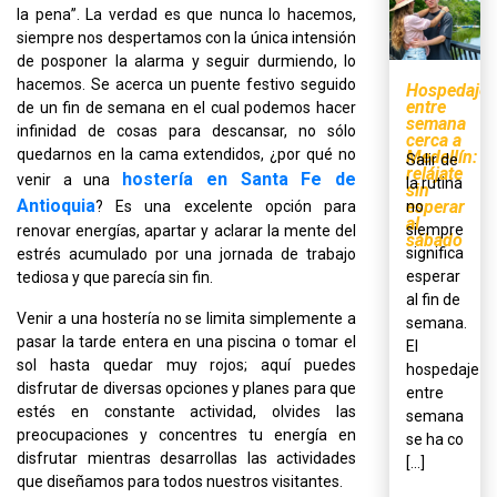
la pena”. La verdad es que nunca lo hacemos,
siempre nos despertamos con la única intensión
de posponer la alarma y seguir durmiendo, lo
hacemos. Se acerca un puente festivo seguido
Hospedaje
entre
de un fin de semana en el cual podemos hacer
semana
infinidad de cosas para descansar, no sólo
cerca a
quedarnos en la cama extendidos, ¿por qué no
Medellín:
Salir de
relájate
hostería en Santa Fe de
venir a una
la rutina
sin
Antioquia
esperar
? Es una excelente opción para
no
al
siempre
renovar energías, apartar y aclarar la mente del
sábado
significa
estrés acumulado por una jornada de trabajo
esperar
tediosa y que parecía sin fin.
al fin de
Venir a una hostería no se limita simplemente a
semana.
pasar la tarde entera en una piscina o tomar el
El
sol hasta quedar muy rojos; aquí puedes
hospedaje
disfrutar de diversas opciones y planes para que
entre
estés en constante actividad, olvides las
semana
preocupaciones y concentres tu energía en
se ha co
disfrutar mientras desarrollas las actividades
[...]
que diseñamos para todos nuestros visitantes.