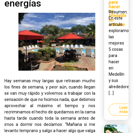
energías
para
hacer
en
Resumen:
Medellín
En este
en
semana
artículo
exploramos
las
mejores
5 cosas
para
hacer
en
Medellín
y sus
Hay semanas muy largas que retrasan mucho
alrededores,
los fines de semana, y peor aún, cuando llegan
[...]
se van muy rápido y volvemos a trabajar con la
sensación de que no hicimos nada, que debimos
aprovechar al máximo el tiempo y nos
Leer
más
recriminamos el hecho de quedarnos en la cama
hasta tarde cuando toda la semana antes de
irnos a dormir nos decíamos: “Mañana si me
levanto temprano y salgo a hacer algo que valga