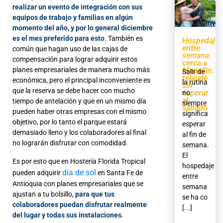
realizar un evento de integración con sus
equipos de trabajo y familias en algún
momento del año, y por lo general diciembre
es el mes preferido para esto
. También es
Hospedaje
entre
común que hagan uso de las cajas de
semana
compensación para lograr adquirir estos
cerca a
planes empresariales de manera mucho más
Medellín:
Salir de
relájate
económica, pero el principal inconveniente es
la rutina
sin
que la reserva se debe hacer con mucho
esperar
no
al
tiempo de antelación y que en un mismo día
siempre
sábado
pueden haber otras empresas con el mismo
significa
objetivo, por lo tanto el parque estará
esperar
demasiado lleno y los colaboradores al final
al fin de
no lograrán disfrutar con comodidad.
semana.
El
Es por esto que en Hostería Florida Tropical
hospedaje
día de sol
pueden adquirir
en Santa Fe de
entre
Antioquia con planes empresariales que se
semana
ajustan a tu bolsillo,
para que tus
se ha co
colaboradores puedan disfrutar realmente
[...]
del lugar y todas sus instalaciones
.