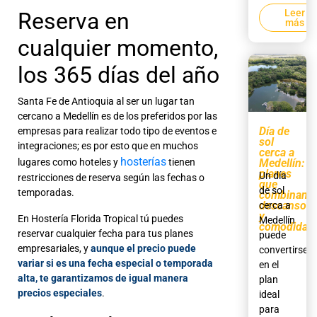
Leer
Reserva en
más
cualquier momento,
los 365 días del año
Santa Fe de Antioquia al ser un lugar tan
cercano a Medellín es de los preferidos por las
Día de
empresas para realizar todo tipo de eventos e
sol
integraciones; es por esto que en muchos
cerca a
hosterías
lugares como hoteles y
tienen
Medellín:
planes
Un día
restricciones de reserva según las fechas o
que
de sol
temporadas.
combinan
descanso
cerca a
y
En Hostería Florida Tropical tú puedes
Medellín
comodidad
reservar cualquier fecha para tus planes
puede
empresariales, y
aunque el precio puede
convertirse
variar si es una fecha especial o temporada
en el
alta, te garantizamos de igual manera
plan
precios especiales
.
ideal
para