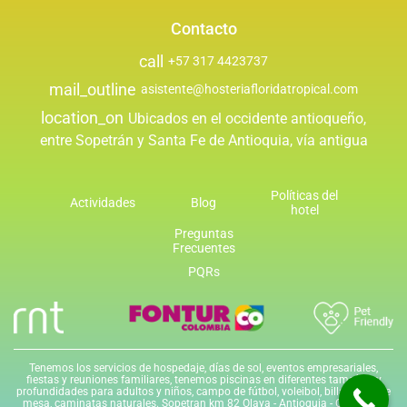
Contacto
call
+57 317 4423737
mail_outline
asistente@hosteriafloridatropical.com
location_on
Ubicados en el occidente antioqueño,
entre Sopetrán y Santa Fe de Antioquia, vía antigua
Políticas del
Actividades
Blog
hotel
Preguntas
Frecuentes
PQRs
Tenemos los servicios de hospedaje, días de sol, eventos empresariales,
fiestas y reuniones familiares, tenemos piscinas en diferentes tamaños y
profundidades para adultos y niños, campo de fútbol, voleibol, billar, tenis de
mesa, caminatas naturales. Sopetran km 82 Olaya - Antioquia - Colombia,