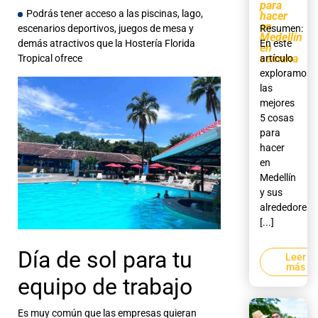
para
Podrás tener acceso a las piscinas, lago,
hacer
en
escenarios deportivos, juegos de mesa y
Resumen:
Medellín
demás atractivos que la Hostería Florida
En este
en
semana
Tropical ofrece
artículo
exploramos
las
mejores
5 cosas
para
hacer
en
Medellín
y sus
alrededores,
[...]
Día de sol para tu
Leer
más
equipo de trabajo
Es muy común que las empresas quieran