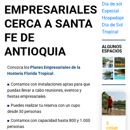
Día de sol
EMPRESARIALES
Especial
Hospedaje
CERCA A SANTA
Día de Sol
Tropical
FE DE
ALGUNOS
ANTIOQUIA
ESPACIOS
Conozca los
Planes
Empresariales de la
Hostería Florida Tropical
.
Contamos con instalaciones aptas para que
puedas llevar a cabo reuniones, eventos y
fiestas empresariales
Puedes realizar tu reserva con un cupo
desde 30 personas
Contamos con capacidad hasta 800 y 1.000
5
personas
cosas